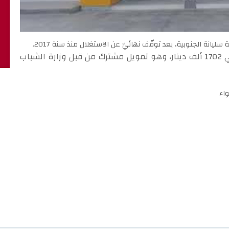
يانة الجنوبية، بعد توقّف نهائيّ عن الاستغلال منذ سنة 2017.
وقد أنجز هذا مشروع التهيئة باعتماد جملي بلغ حوالي 1702 ألف دينار، وهو تمويل مشترك من قبل وزارة الشباب
واء