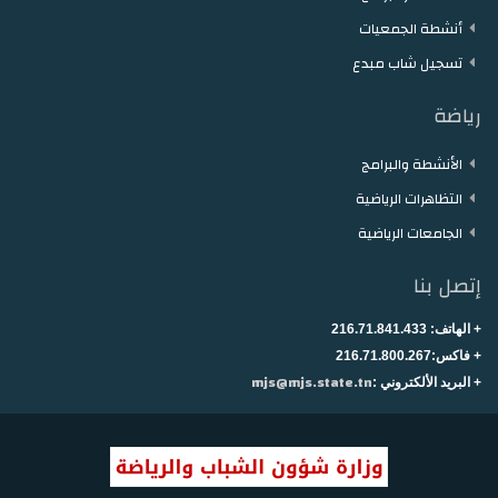
أنشطة الجمعيات
تسجيل شاب مبدع
رياضة
الأنشطة والبرامج
التظاهرات الرياضية
الجامعات الرياضية
إتصل بنا
+ الهاتف:
216.71.841.433
+
فاكس:216.71.800.267
mjs@mjs.state.tn
+ البريد الألكتروني :