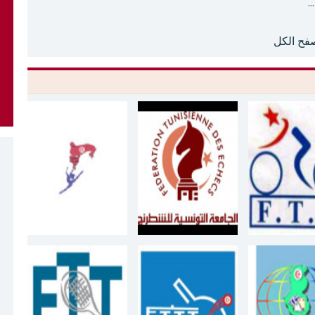
.
فح الكل