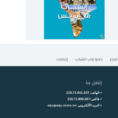
مبدع
راديو واب الشباب
إنتدابات
إتصل بنا
+ الهاتف:
216.71.841.433
+
فاكس:216.71.800.267
mjs@mjs.state.tn
+ البريد الألكتروني :