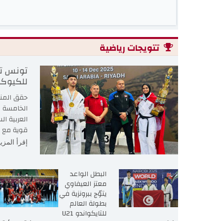
تتويجات رياضية
تونس تح
للكيوكو
حقق المنت
الخامسة ل
قوية مع أب
إقرأ المزي
البطل الواعد
معتز العيفاوي
يتوّج ببرونزية في
بطولة العالم
للتايكواندو U21