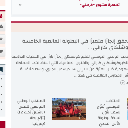
تظاهرة مشروع "فرصتي"
قق إنجازًا متميزًا في البطولة العالمية الخامسة
شنكاي كاراتي ...
خب الوطني التونسي للكيوكوشنكاي إنجازًا بارزًا في البطولة العالمية
لكيوكوشنكاي كاراتي والفنون الدفاعية، التي استضافتها المملكة
العربية السعودية خلال الفترة من 10 إلى 14 ديسمبر الجاري، وسط منافسة
رز المدارس العالمية في هذه ...
د
المنتخب
المنتخب الوطني
التونسي يُتوّج
التونسي للتنس
رسميا بأول
(ناشئين تحت 12)
نسخة لبطولة
يُتوّج بطلا
كأس التحدي
لإفريقيا