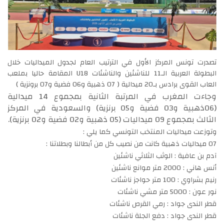
تصدرت تونس المركز الأول في الترتيب العام لجدول الميداليات خلال
البطولة العربية الـ11 للناشئين والناشئات U18 المقامة حاليا بملعب
العاب القوى برادس بـ20 ميدالية ( 07 ذهبية و06 فضية و07 برونزية )
وجاءت المغرب في المرتبة الثانية بمجموع 14 ميدالية
(06ذهبية و03 فضية و05 برنزية) والسعودية في المركز
الثالث بمجموع 09 ميداليات (05 ذهبية و02 فضية و02 برنزية).
وتوزعت ميداليات المنتخب التونسي كما يلي :
07 ميداليات ذهبية كانت من نصيب كل من أبطالنا وبطلاتنا :
آدم بن عافية : الوثب الثلاثي ناشئين
أنس هاني : 2000 متر موانع ناشئين
رنيم بشراوي : 100 متر حواجز ناشئات
نور عون : 5000 متر مشي ناشئات
قطر الندى جواد : رمي القرص ناشئات
قطر الندى جواد : دفع الجلة ناشئات