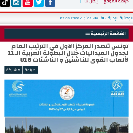
خريطة الموقع
إتصل بنا
 على الخط بخصوص إصلاح منظومة التكوين بالمدرسة الوطنية للإدارة
الأربعاء, 05 أوت 026
-
القائمة الرئيسية
تونس تتصدر المركز الاول في الترتيب العام
الرئيسية
لجدول الميداليات خلال البطولة العربية الـ11
الوزارة
لألعاب القوى للناشئين و الناشئات U18
شباب
<
رياضة
التربية البدنية والتكوين والبحث
خدمات
تشغيل
ميديا