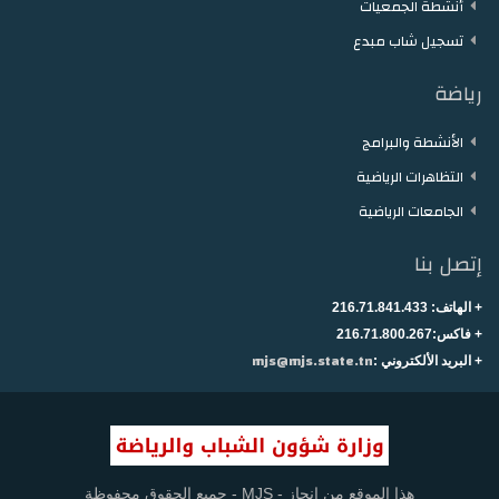
أنشطة الجمعيات
تسجيل شاب مبدع
رياضة
الأنشطة والبرامج
التظاهرات الرياضية
الجامعات الرياضية
إتصل بنا
+ الهاتف:
216.71.841.433
+
فاكس:216.71.800.267
mjs@mjs.state.tn
+ البريد الألكتروني :
هذا الموقع من إنجاز - MJS - جميع الحقوق محفوظة