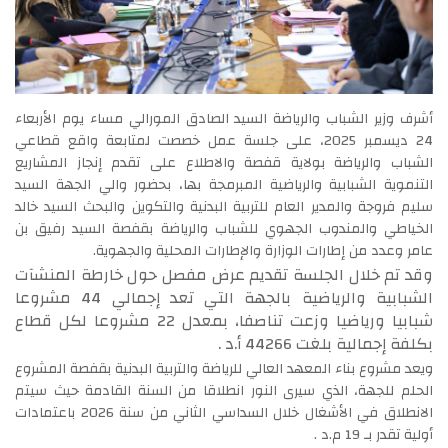
أشرف وزير الشباب والرياضة السيد الصادق المورالي مساء يوم الأربعاء
24 ديسمبر 2025، على جلسة عمل خصصت لمتابعة واقع قطاعي
الشباب والرياضة بولاية قفصة والاطلاع على تقدم إنجاز المشاريع
التنموية الشبابية والرياضية المبرمجة بها، بحضور والي الجهة السيد
سليم فروجة والمدير العام للتربية البدنية والتكوين والبحث السيد خالد
الخياطي والمندوب الجهوي للشباب والرياضة بقفصة السيد رفيق بن
عامر وعدد من إطارات الوزارة والإطارات المحلية والجهوية.
وقد تم خلال الجلسة تقديم عرض مفصل حول خارطة المنشآت
الشبابية والرياضية بالجهة التي تعد إجمالي 44 مشروعا
شبابيا ورياضيا وزعت تناصفا، بمعدل 22 مشروعا لكل قطاع
بكلفة إجمالية بلغت 44266 أ.د .
ويعد مشروع بناء المعهد العالي للرياضة والتربية البدنية بقفصة المشروع
الحلم للجهة، الذي سيرى النور انطلاقا من السنة القادمة حيث سيتم
الانطلاق في الأشغال خلال السداسي الثاني من سنة 2026 باعتمادات
أولية تقدر بـ 19 م.د .