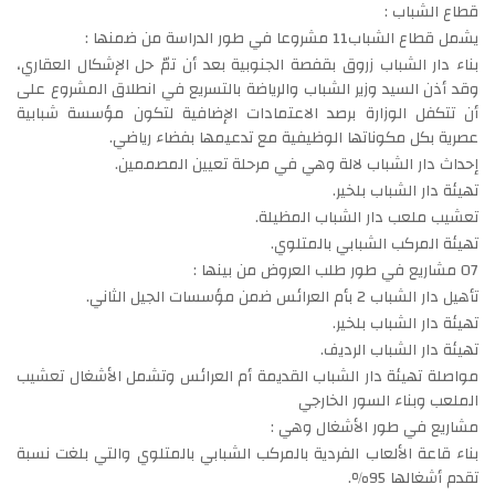
قطاع الشباب :
يشمل قطاع الشباب11 مشروعا في طور الدراسة من ضمنها :
بناء دار الشباب زروق بقفصة الجنوبية بعد أن تمّ حل الإشكال العقاري،
وقد أذن السيد وزير الشباب والرياضة بالتسريع في انطلاق المشروع على
أن تتكفل الوزارة برصد الاعتمادات الإضافية لتكون مؤسسة شبابية
عصرية بكل مكوناتها الوظيفية مع تدعيمها بفضاء رياضي.
إحداث دار الشباب لالة وهي في مرحلة تعيين المصممين.
تهيئة دار الشباب بلخير.
تعشيب ملعب دار الشباب المظيلة.
تهيئة المركب الشبابي بالمتلوي.
07 مشاريع في طور طلب العروض من بينها :
تأهيل دار الشباب 2 بأم العرائس ضمن مؤسسات الجيل الثاني.
تهيئة دار الشباب بلخير.
تهيئة دار الشباب الرديف.
مواصلة تهيئة دار الشباب القديمة أم العرائس وتشمل الأشغال تعشيب
الملعب وبناء السور الخارجي
مشاريع في طور الأشغال وهي :
بناء قاعة الألعاب الفردية بالمركب الشبابي بالمتلوي والتي بلغت نسبة
تقدم أشغالها 95٪.