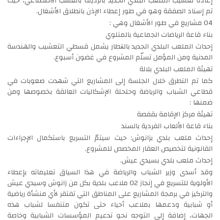
إعادة تعشيب الملعب البلدي الجديد بالرديف بالعشب الاصطناعي، حيث
تم إسناد الصفقة وهو في طور إعطاء الإذن بانطلاق الأشغال.
04 مشاريع في طور الأشغال وهي :
بناء قاعة الرياضات الجماعية بالمتلوي
إحداث الملعب البلدي الجديد بالڨطار يشمل قسطي التعشيب والهندسة
المدنية ومن المؤمل تسلّم المشروع في غضون أسبوع.
تهيئة الملعب البلدي بلالة
كما تم التطرق خلال الجلسة إلى المشاريع التي شهدت صعوبات في
قطاعي الشباب والرياضة وحلحلة الإشكاليات العالقة بخصوصها ومن
ضمنها :
تهيئة مركز الإقامة بقفصة
بناء قاعة الألعاب الفردية بالسند
إحداث ملعب بلدي بزانوش: حيث سيتمّ التسريع باستكمال الإجراءات
القانونية لتخصيص العقار المخصص للمشروع.
إحداث ملعب بلدي بسيدي عيش.
وقد أسدى وزير الشباب والرياضة في هذا السياق تعليماته بإعطاء
الأولوية للتسريع في إنجاز 02 ملاعب بلدية بكل من زانوش وسيدي عيش
والتركيز في برمجة المشاريع على المناطق التي تفتقر لأي منشأة رياضية
أو شبابية ودعمها بملاعب أحياء حتى تكون متنفسا لشباب هذه
الجهات، إضافة إلى التوجه نحو تدعيم المؤسسات الشبابية وخاصة