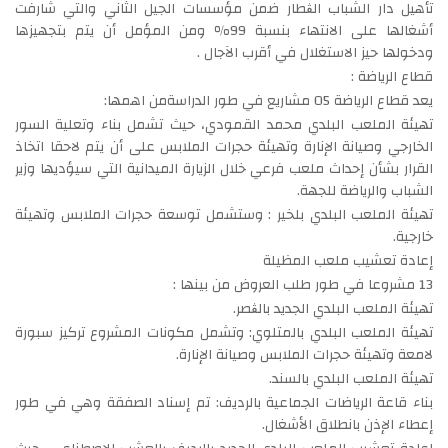
تأهيل دار الشباب الڨطار ضمن مؤسسات الجيل الثاني والتي شارفت
أشغالها على الانتهاء بنسبة 99٪ ومن المؤمل أن يتم بتجهيزها
ودخولها حيز الاستغلال في أقرب الآجال .
قطاع الرياضة :
يعد قطاع الرياضة 05 مشاريع في طور الدراسةمن اهمها:
تهيئة الملعب البلدي محمد القمودي، حيث تشمل بناء وتعلية السور
الخارجي وصيانة الإنارة وتهيئة حجرات الملابس على أن يتم لاحقا اتخاذ
القرار بشأن إحداث ملعب فرعي خلال الزيارة الميدانية التي سيؤديها وزير
الشباب والرياضة للجهة.
تهيئة الملعب البلدي بلخير : وستشمل توسعة حجرات الملابس وتهيئة
خارجية.
إعادة تعشيب ملعب المظيلة
13 مشروعا في طور طلب العروض من بينها :
تهيئة الملعب البلدي الجديد بالڨصر.
تهيئة الملعب البلدي بالمتلوي: وتشمل مكونات المشروع تركيز سبورة
لامعة وتهيئة حجرات الملابس وصيانة الإنارة.
تهيئة الملعب البلدي بالسند.
بناء قاعة الرياضات الجماعية بالرديف: تم إسناد الصفقة وهي في طور
إعطاء الإذن بانطلاق الأشغال.