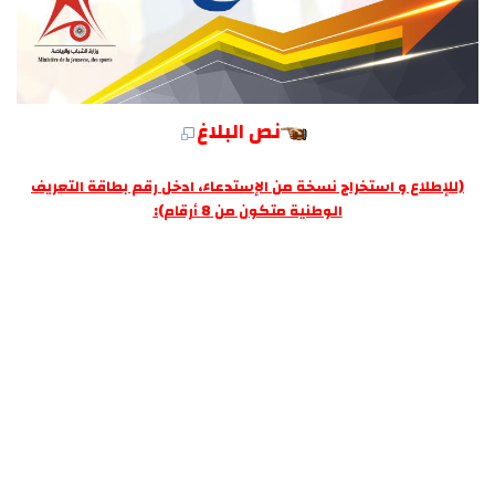
نص البلاغ
(للإطلاع و استخراج نسخة من الإستدعاء، ادخل رقم بطاقة التعريف
الوطنية متكون من 8 أرقام):