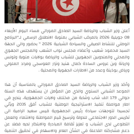
أعلن وزير الشباب والرياضة السيد الصادق المورالي مساء اليوم الأربعاء
08 جويلية 2026 بالمركب الشبابي بمنوبة الانطلاق الرسمي لـ"البرنامج
الوطني للنشاط الصيفي والسياحة الشبابية 2026 " بحضور والي الجهة
السيد محمود شعيب وأعضاء مجلس نواب الشعب والمجلس الجهوي
والمحلي والمندوبين الجهويين للشباب والرياضة بولايات منوبة وتونس
واريانة وبن عروس السادة كمال هنيد ونزار العوسجي ومراد الملولي
ورياض بوذينة وعدد من الاطارات الجهوية والمحلية .
وأكد وزير الشباب والرياضة السيد الصادق المورالي بالمناسبة أن هذا
الموعد الشبابي السنوي والذي من المؤمل ان يستهدف هذه السنة
حوالي 179 الف شاب وشابة من مختلف ولايات الجمهورية، يندرج في
اطار مواصلة تنفيذ الاستراتيجية الوطنية للشباب أفق 2035 ويأتي
تجسيدا لتوجهات سيادة رئيس الجمهورية قيس سعيد الرامية الى
تكريس الدور الاجتماعي للدولة وترسيخ قيم المواطنة والانتماء والعمل
التطوعي لدى الشباب و تعزيز ثقافة المبادرة والابتكار لديه فضلا عن
دعم مشاركته الفاعلة في الشأن العام والاسهام في تحقيق التنمية