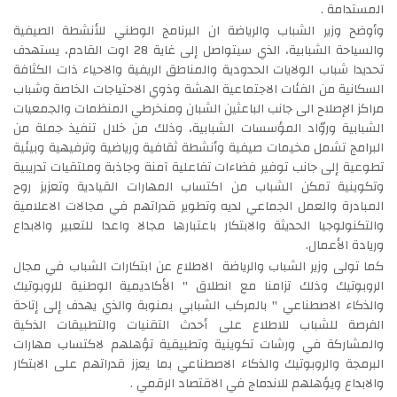
المستدامة .
وأوضح وزير الشباب والرياضة ان البرنامج الوطني للأنشطة الصيفية
والسياحة الشبابية، الذي سيتواصل إلى غاية 28 اوت القادم، يستهدف
تحديدا شباب الولايات الحدودية والمناطق الريفية والاحياء ذات الكثافة
السكانية من الفئات الاجتماعية الهشة وذوي الاحتياجات الخاصة وشباب
مراكز الإصلاح الى جانب الباعثين الشبان ومنخرطي المنظمات والجمعيات
الشبابية وروّاد المؤسسات الشبابية، وذلك من خلال تنفيذ جملة من
البرامج تشمل مخيمات صيفية وأنشطة ثقافية ورياضية وترفيهية وبيئية
تطوعية إلى جانب توفير فضاءات تفاعلية آمنة وجاذبة وملتقيات تدريبية
وتكوينية تمكن الشباب من اكتساب المهارات القيادية وتعزيز روح
المبادرة والعمل الجماعي لديه وتطوير قدراتهم في مجالات الاعلامية
والتكنولوجيا الحديثة والابتكار باعتبارها مجالا واعدا للتعبير والابداع
وريادة الأعمال.
كما تولى وزير الشباب والرياضة الاطلاع عن ابتكارات الشباب في مجال
الروبوتيك وذلك تزامنا مع انطلاق " الأكاديمية الوطنية للروبوتيك
والذكاء الاصطناعي " بالمركب الشبابي بمنوبة والذي يهدف إلى إتاحة
الفرصة للشباب للاطلاع على أحدث التقنيات والتطبيقات الذكية
والمشاركة في ورشات تكوينية وتطبيقية تؤهلهم لاكتساب مهارات
البرمجة والروبوتيك والذكاء الاصطناعي بما يعزز قدراتهم على الابتكار
والابداع ويؤهلهم للاندماج في الاقتصاد الرقمي .