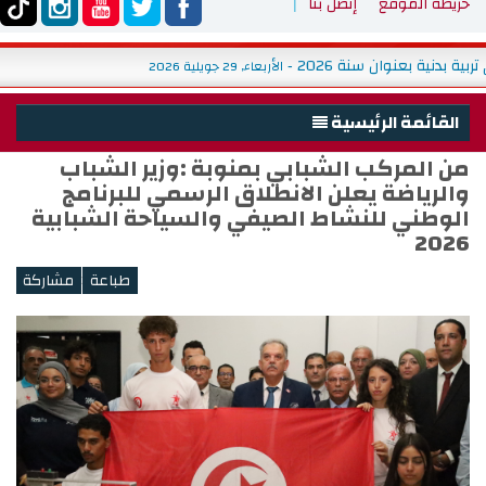
خريطة الموقع
إتصل بنا
بلاغ حول تنظيم است
الأربعاء, 29 جويلية 2026
-
القائمة الرئيسية
من المركب الشبابي بمنوبة :وزير الشباب
الرئيسية
والرياضة يعلن الانطلاق الرسمي للبرنامج
الوزارة
الوطني للنشاط الصيفي والسياحة الشبابية
2026
شباب
رياضة
<
التربية البدنية والتكوين والبحث
خدمات
تشغيل
ميديا