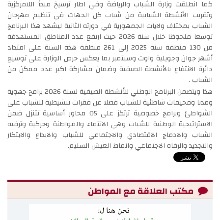
كما انطلقت وزارة الشباب والرياضة وفي اطار ترسيخ مبدأ اللامركزية
وتقريب الأنشطة الشبابية من شباب كل الجهات في تنظيم مهرجان
الشباب بمختلف ولايات الجمهورية في دورته الثانية ليشهد هذا البرنامج
توسعا ملحوظا خلال سنة 2026 حيث ارتفع عدد المناطق المستهدفة
من 130 منطقة سنة 2025 إلى 261 منطقة هذه السنة على امتداد
أشهر جوان وجويلية واوت وسبتمبر بما يعكس حرص الوزارة على توسيع
دائرة الانتفاع بالأنشطة الصيفية وضمان مشاركة اكبر عدد ممكن من
الشباب .
هذا ويتضمن البرنامج الوطني للأنشطة الصيفية لسنة 2026 برامج جهوية
ومدنا ومخيمات شاطئية للشباب فضلا عن فقرات تنشيطية للشباب على
الشواطئ وبرامج خصوصية ترتكز على 05 محاور أساسية تتنزل ضمن
الاستراتيجية الوطنية للشباب وهي الانتماء والمواطنة وحركية وترفيه
الشباب والادماج الاقتصادي والاجتماعي للشباب والابداع والابتكار
والتجديد والرفاه الاجتماعي وانماط العيش السليم.
مكتب العلاقة مع المواطن