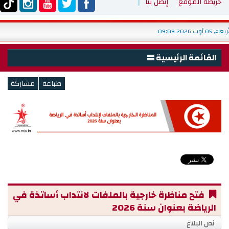
خريطة الموقع
إتصل بنا
اء, 05 أوت 2026 09:09
القائمة الرئيسية
الرئيسية
<
الوزارة
شباب
رياضة
f
التربية البدنية والتكوين والبحث
خدمات
تشغيل
فتح مناظرة خارجية بالملفات لانتداب أساتذة في
ميديا
الرياضة بعنوان سنة 2026
نص البلاغ