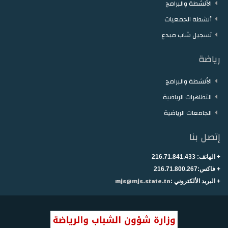
الأنشطة والبرامج
أنشطة الجمعيات
تسجيل شاب مبدع
رياضة
الأنشطة والبرامج
التظاهرات الرياضية
الجامعات الرياضية
إتصل بنا
+ الهاتف:
216.71.841.433
+
فاكس:216.71.800.267
mjs@mjs.state.tn
+ البريد الألكتروني :