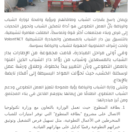
بإيمان راسخ بقدرات الشباب وطاقاتهم وبرؤية واضحة لوزارة الشباب
والرياضة بأنّ العمل التطوعي هو أداة لتمكين الشباب وتحويل التحديات
إلى فرص وبناء مجتمعات أكثر قوة وتماسكاً، انطلقت مغامرة تنشيطية،
بالتنسيق بين دار الشباب بالمسعدين والمبادرة التنشيطية Volont'ACT
وتحت إشراف المندوبية الجهوية للشباب والرياضة بسوسة.
وفي أولى مراحل المبادرة، قامت مجموعة من الإطارات بدار
الشباب بالمسعدين وشباب من روّاد دار الشباب الذين آمنوا
بالعمل التطوعي وبأن التغيير يبدأ بخطوة، بإطلاق ورشة عمل
لرسكلة الخشب، حيث تحوّلت المواد البسيطة إلى أفكار نابضة
بالإبداع.
وتتبنى وزارة الشباب والرياضة رؤية طموحة لتعزيز العمل التطوعي ودعم
الشباب المتطوع، انطلاقًا من إيمانها بدورهم الفاعل في بناء المجتمع.
ومن أبرز مبادراتها:
بطاقة المتطوع: حيث تعمل الوزارة بالتعاون مع وزارة تكنولوجيا
الاتصال على مشروع "بطاقة المتطوع" التي توفر امتيازات للشباب
المنخرطين في الأعمال التطوعية، مثل تسهيل فرص التشغيل وتوثيق
خبراتهم التطوعية رقميًا كدليل على مهاراتهم القيادية.