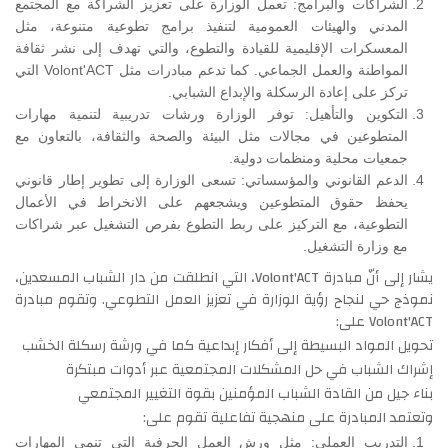
الشراكات والبرامج: تعمل الوزارة على تعزيز الشراكة مع المجتمع
المدني والهيئات العمومية لتنفيذ برامج تطوعية متنوعة، مثل
المعسكرات الإقليمية للقيادة والتطوع، والتي تهدف إلى نشر ثقافة
المواطنة والعمل الجماعي. كما تدعم مبادرات مثل Volont'ACT التي
تركز على إعادة الرسكلة والإبداع الشبابي.
التكوين والتأهيل: توفر الوزارة ورشات تدريبية لتنمية مهارات
المتطوعين في مجالات مثل البيئة والصحة والثقافة، بالتعاون مع
جمعيات محلية ومنظمات دولية.
الدعم القانوني والمؤسساتي: تسعى الوزارة إلى تطوير إطار قانوني
يحفظ حقوق المتطوعين ويشجعهم على الانخراط في الأعمال
التطوعية، مع التركيز على ربط التطوع بفرص التشغيل عبر شراكات
مع وزارة التشغيل.
يشار إلى أنّ مبادرة Volont'ACT، التي انطلقت من دار الشباب المسعدين،
نموذج حي لنجاح رؤية الوزارة في تعزيز العمل التطوعي. وتقوم مبادرة
Volont'ACT على:
تحويل المواد البسيطة إلى أفكار إبداعية كما في ورشة رسكلة الخشب
إشراك الشباب في حل المشكلات المجتمعية عبر أدوات مبتكرة
بناء جيل من القادة الشباب المؤمنين بقوة التغيير المجتمعي
وتعتمد المبادرة على منهجية تفاعلية تقوم على:
التدريب العملي: مثل ورش العمل الحرفية التي تنمي المهارات