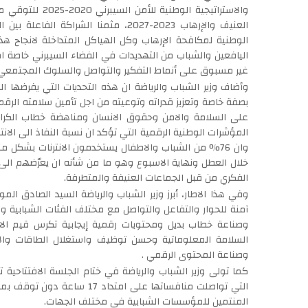
والاستراتيجية ال
العنيف والإرهاب 2023-2027، مثمنا الشر
الوطنية لمكافحة الإرهاب وكل الهياكل المتداخلة لانجاح هذ
اليافعين والشباب من التهديدات في الفضاء السيبرني خاصة 
غير مسبوق على أنماط التفكير والتواصل والسلوك المجتمعي
وأضاف وزير الشباب والرياضة ان هذه التحديات التي يفرضها 
بصفة خاصة وتعزيز قدراته وتوعيته من اجل تأمين سلامته الرق
على السلامة والامن وحقوق الانسان ومناهضة خطاب الكراه
خلال العطل ونهاية الاسبوع وهو ما من شأنه ان يعرّضهم الى ت
الفكري من قبل الجماعات العنيفة والمتطرفة.
وفي هذا الاطار، أبرز وزير الشباب والرياضة السيد الصادق ال
آمنة للحوار والتفاعل والتواصل مع مختلف الفئات الشبابية واس
وصناعة خطاب بديل ومحتويات رقمية إيجابية تكرس قيم الاع
السلامة المعلوماتية وحسن توظيف واستغلال الطاقات والاب
وصناعة المحتوى الرقمي .
كما تولى وزير الشباب والرياضة في ختام الجلسة الافتتاحية ت
التي تواصلت منافساتها على ام
المنتمين للمؤسسات الشبابية في مختلف الجهات.