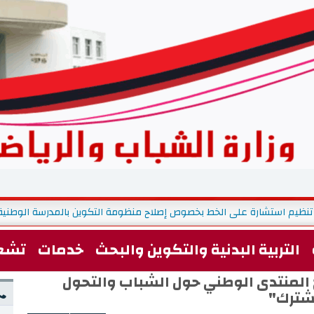
 بالملفات لإنتداب (726) أستاذ تعليم ثانوي تربية بدنية بعنوان سنة 2026
التربية البدنية والتكوين والبحث
خدمات
تشغ
 المنتدى الوطني حول الشباب والتحول
شترك"