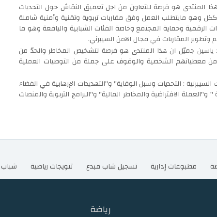
هذا المنتدى هو فرصة للتعاون من اجل تعميق النقاش حول التحديات
ككل وهو مايتطلب العمل وفق مقاربات تربوية وتقنية وأمنية شاملة
ات الرقمية وحماية المجتمع وخاصة الفئات الشبابية واليافعة وهو ما
 وتطوير المقاربات في مجال الامن السيبرني.
يد ياسين جميّل ان هذا المنتدى هو فرصة لتشخيص المخاطر والحدّ من
س من معطياتهم الشخصية والوقوف على جملة من التوصيات العملية
لسيبرنية : التحديات وسبل الوقاية" و"التهديدات الإرهابية في الفضاء
 و"العملة الافتراضية والمخاطر المالية" و"البرامج التربوية والمنصات
ضة
مطبوعات إدارية
تسجيل شاب مبدع
تتويجات رياضية
شباب 
رياضة