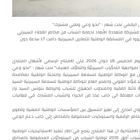
ول الرقمي تحت شعار : "نحو وعي وطني مشترك"
 مشتركة متعددة الأبعاد لحماية الشباب من مخاطر الفضاء السيبرني
وحسن توظيف طاقاته إيجابيا ويتولى بالمناسبة تكريم شباب تميزوا في المسابقة الوطنية للتمارين السيبرنية دامت 17 ساعة دون
أشرف وزير الشباب والرياضة السيد الصادق المورالي صباح اليوم الخميس 18 جوان 2026 على الافتتاح الرسمي لأشغال المنتدى
لمواجهة التحدّيات السيبرنيّة والتطرّف العنيف" تحت شعار : "نحو وعي
مع الوكالة الوطنية للسلامة السيبرنية واللجنة الوطنية لمكافحة
فؤاد العوني والمدير العام للوكالة الوطنية للسلامة السيبرنية السيد
 نائلة الفقيه والمندوب الجهوي للشباب والرياضة بتونس السيد نزار
 العلاقة الى جانب عدد من الخبراء والشباب المشارك في فعاليات
ف هذا المنتدى الذي تواصل على امتداد يومي 17 و18 جوان الجاري إلى تعزيز التنسيق بين المؤسسات الوطنية المعنية وتطوير
لمخاطر الرقمية والسلوكيات المحفوفة بالمخاطر، إلى جانب دعم الوعي
لافتتاحية ان هذا المنتدى يندرج في اطار تنفيذ الاستراتيجيات الوطنية
الثلاث التي تتقاطع فيما بينها وهي الاستراتيجية الوطنية للشباب أفق 2035 لوقاية الشباب من السلوكيّات المحفوفة بالمخاطر