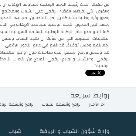
من جهتها اكدت رئيسة اللجنة الوطنية لمقاومة الإرهاب ان 
والفرص التي يفرضها الفضاء الرقمي على الشباب والمجتمع 
وتعزيز رؤية وطنية مشتركة بين كل المتدخلين لمجابهة التهديد
يجسد الدور المحوري للجنة الوطنية لمكافحة الإرهاب في الدعم
كما اعتبر مدير عام الوكالة الوطنية للسلامة السيبرنية الس
التهديدات السيبرنية التي من شأنها ان تهدد الشباب وتم
لحمايتهم وحسن توظيف قدراتهم في عالم التحول الرقمي.
هذا وتضمن برنامج المنتدى عدة مداخلات حول "واقع التهديدات ا
الرقمي" و"الشباب والعالم الرقمي : نماذج من التجارب الناجحة "
الرقمية" .
روابط سريعة
آخر الأخبار
برامج وأنشطة الشباب
برامج وأنشطة الريا
وزارة شؤون الشباب و الرياضة
شباب