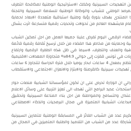
وطنية للأمن السيبرني 2020-2025 للتوقي من التهديدات السيبرنية وكذلك الاستراتيجية الوطنية لمكافحة التطرف
اكة الفاعلة بين المرصد الوطني للشباب والوكالة الوطنية للسلامة السيبرنية واللجنة
ا المنتدى بهدف بلورة رؤية وطنية استباقية متعددة الابعاد لحماية
امام مايشهده العالم من تحولات وتحديات رقمية متسارعة اثرت بشكل
.
الفضاء الرقمي اليوم تفرض علينا جميعا العمل من اجل تمكين الشباب
مية وحمايته من مخاطر هذا الفضاء من خلال ترسيخ ثقافة رقمية قائمة
ية والعنف والتطرف، لاسيما في ظل هذه الطفرة الرقمية وارتفاع
المؤشرات الوطنية الرقمية التي تؤكد ان نسبة النفاذ الى الانترنات في تونس قفزت إلى حوالي 84.9% متجاوزة المعدلات الاقليمية
وان 76% من الشباب والاطفال يستخدمون الانترنات بشكل منتظم بمعدل 4 ساعات ابحار يوميا خلال فترة الدراسة لتتجاوز 6 ساعات
هديدات سيبرنية كالقرصنة والابتزاز والانعزال الاجتماعي والاستقطاب
مورالي ان الوزارة تحرص على ان تكون لمؤسساتنا الشبابية منصات حوار
تحداث عديد البرامج التي تهدف الى تعزيز التربية على وسائل الاعلام
تدال والتسامح والمواطنة من اجل بناء المناعة السيبرنية وتحقيق
داعات الشبابية المتميزة في مجال البرمجيات والذكاء الاصطناعي
كريم عدد من الشباب الفائز في المسابقة الوطنية للتمارين السيبرنية
تداد 17 ساعة دون توقف بمشاركة عدد من الشباب من التلاميذ والطلبة المتميزين في المجال من