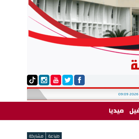
يل
ميديا
<