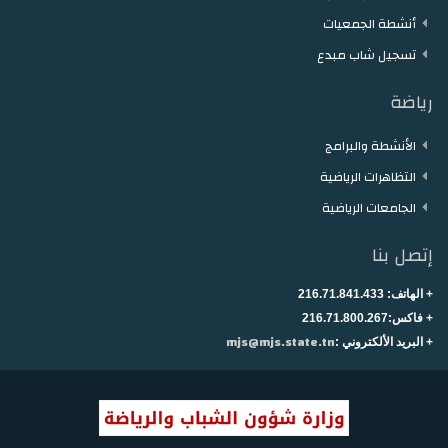
أنشطة الجمعيات
تسجيل شاب مبدع
رياضة
الأنشطة والبرامج
التظاهرات الرياضية
الجامعات الرياضية
إتصل بنا
+ الهاتف:
216.71.841.433
+
فاكس:216.71.800.267
mjs@mjs.state.tn
+ البريد الألكتروني :