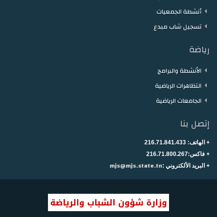
أنشطة الجمعيات
تسجيل شاب مبدع
رياضة
الأنشطة والبرامج
التظاهرات الرياضية
الجامعات الرياضية
إتصل بنا
+ الهاتف:
216.71.841.433
+
فاكس:216.71.800.267
mjs@mjs.state.tn
+ البريد الألكتروني :