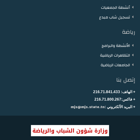
أنشطة الجمعيات
تسجيل شاب مبدع
رياضة
الأنشطة والبرامج
التظاهرات الرياضية
الجامعات الرياضية
إتصل بنا
+ الهاتف:
216.71.841.433
+
فاكس:216.71.800.267
mjs@mjs.state.tn
+ البريد الألكتروني :