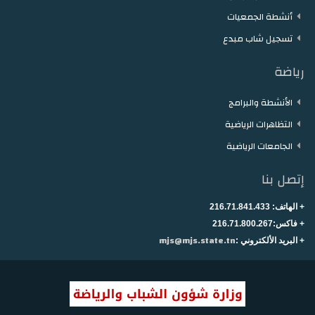
أنشطة الجمعيات
تسجيل شاب مبدع
رياضة
الأنشطة والبرامج
التظاهرات الرياضية
الجامعات الرياضية
إتصل بنا
+ الهاتف:
216.71.841.433
+
فاكس:216.71.800.267
mjs@mjs.state.tn
+ البريد الألكتروني :