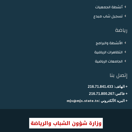
أنشطة الجمعيات
تسجيل شاب مبدع
رياضة
الأنشطة والبرامج
التظاهرات الرياضية
الجامعات الرياضية
إتصل بنا
+ الهاتف:
216.71.841.433
+
فاكس:216.71.800.267
mjs@mjs.state.tn
+ البريد الألكتروني :