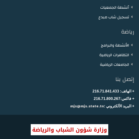
أنشطة الجمعيات
تسجيل شاب مبدع
رياضة
الأنشطة والبرامج
التظاهرات الرياضية
الجامعات الرياضية
إتصل بنا
+ الهاتف:
216.71.841.433
+
فاكس:216.71.800.267
mjs@mjs.state.tn
+ البريد الألكتروني :